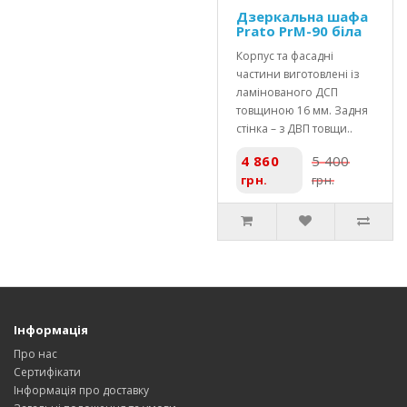
Дзеркальна шафа
Prato PrM-90 біла
Корпус та фасадні
частини виготовлені із
ламінованого ДСП
товщиною 16 мм. Задня
стінка – з ДВП товщи..
4 860
5 400
грн.
грн.
Інформація
Про нас
Сертифікати
Інформація про доставку