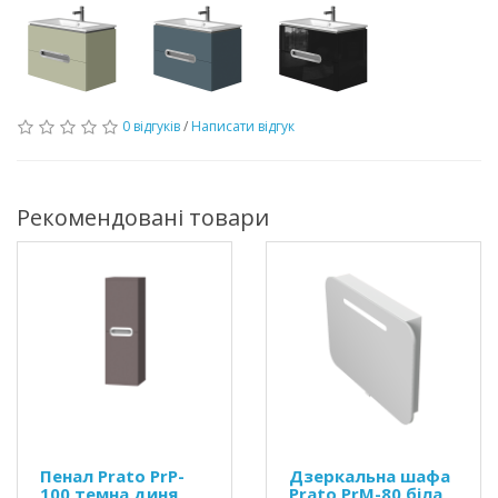
0 відгуків
/
Написати відгук
Рекомендовані товари
Пенал Prato PrP-
Дзеркальна шафа
100 темна диня
Prato PrM-80 біла