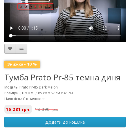
- 10 %
Знижка
Тумба Prato Pr-85 темна диня
Модель: Prato Pr-85 Dark Melon
Розміри (Ш х В х Г): 85 см x 57 см x 45 см
Наявність: Є в наявності
16 281
18 090
грн.
грн.
Додати до кошика