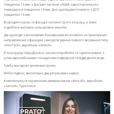
товщиною 16 мм, а фасадні частини з МДФ одностороннього
ламінування товщиною 19 мм. Дно шухляд виготовлене з ДСП
товщиною 16 мм.
Всередині корпус та фасадні частини сірого кольору, а зовні
оздоблені матовою кольоровою емаллю.
Дві шухляди з металевими боковинами встановлені на прихованих
направляючих з функцією самодотягування повного висування типу
«InnoTech», виробник «Hettich».
В конструкції передбачено загальноприйняте та гармонізоване з
усіма європейськими стандартами підведення та відведення води.
Тумба має врізні хромовані ручки.
Меблі підвісні, вмонтовані два регульовані навіси.
Комплектується керамічним умивальником «Atria-85», виробник
«Sanovit», Туреччина.