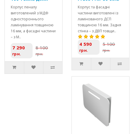
Корпус пеналу
Корпус та фасадні
виготовлений з МДФ
частини виготовлені із
одностороннього
ламінованого ДСП
ламінування товщиною
товщиною 16 мм. Задня
16 мм, а фасадні частини
стінка – з ДВП товщи..
– з М..
4 590
5 100
7 290
8 100
грн.
грн.
грн.
грн.