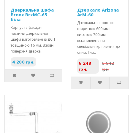
Дзеркальна шафа
Дзеркало Arizona
Bronx BrxMC-65
ArM-60
біла
Дзеркальне полотно
Корпус та фасадні
шириною 600 мм і
частини дзеркальної
висотою 700 мм
шафи виготовлені із ДСП
встановлене на
товщиною 16 мм. Ззовні
спеціальні кріплення до
поверхня дзерка..
стіни. Гли..
4 200
грн.
6 248
6 942
грн.
грн.