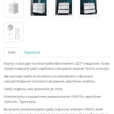
Опис
Відгуків (0)
Корпус та фасадні частини тумби виготовлені з ДСП товщиною 16 мм.
Ззовні поверхня тумб оздоблена глянцевою емаллю білого кольору.
Дві шухляди тумби встановлені на направляючі з функцією
самодотягування часткового висування, виробник «Hafele».
Тумба підвісна, має кріплення до стіни.
Комплектується керамічним умивальником «Soft-55», виробник
«Sanovit», Туреччина.
Ви можете укомплектувати тумбу сифоном «Нептун» Н0410, який