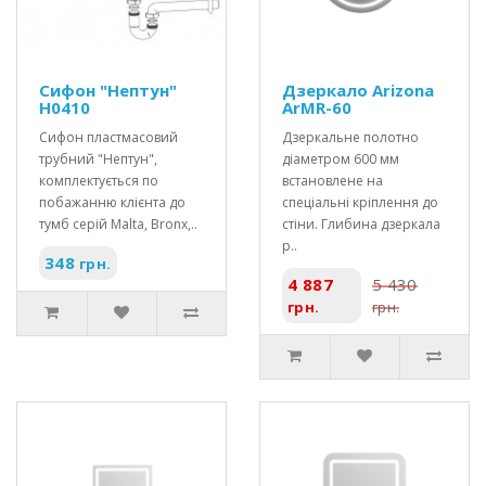
Сифон "Нептун"
Дзеркало Arizona
Н0410
ArMR-60
Сифон пластмасовий
Дзеркальне полотно
трубний "Нептун",
діаметром 600 мм
комплектується по
встановлене на
побажанню клієнта до
спеціальні кріплення до
тумб серій Malta, Bronx,..
стіни. Глибина дзеркала
р..
348
грн.
4 887
5 430
грн.
грн.