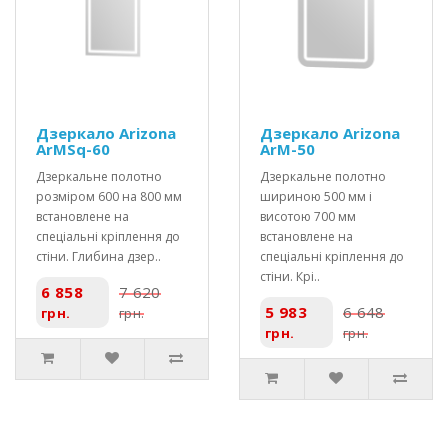
Дзеркало Arizona
Дзеркало Arizona
ArMSq-60
ArM-50
Дзеркальне полотно
Дзеркальне полотно
розміром 600 на 800 мм
шириною 500 мм і
встановлене на
висотою 700 мм
спеціальні кріплення до
встановлене на
стіни. Глибина дзер..
спеціальні кріплення до
стіни. Крі..
6 858
7 620
5 983
6 648
грн.
грн.
грн.
грн.